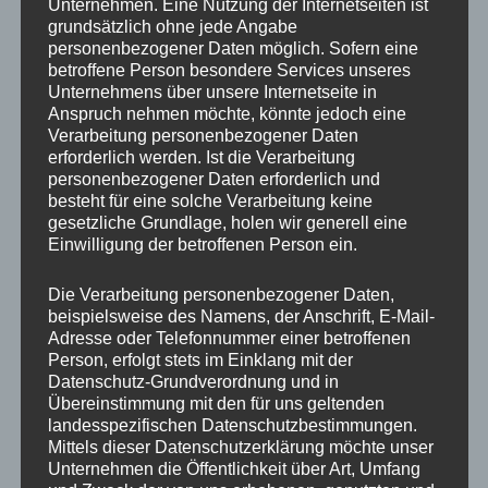
Unternehmen. Eine Nutzung der Internetseiten ist
grundsätzlich ohne jede Angabe
personenbezogener Daten möglich. Sofern eine
betroffene Person besondere Services unseres
Unternehmens über unsere Internetseite in
Anspruch nehmen möchte, könnte jedoch eine
Verarbeitung personenbezogener Daten
erforderlich werden. Ist die Verarbeitung
personenbezogener Daten erforderlich und
besteht für eine solche Verarbeitung keine
Nachruf | Harald Seeberger † 02.07.2016
gesetzliche Grundlage, holen wir generell eine
Einwilligung der betroffenen Person ein.
Im Alter von nur 57 Jahren starb Harald Seeberger nach
Die Verarbeitung personenbezogener Daten,
schwerer Krankheit. Harald Seeberger war
beispielsweise des Namens, der Anschrift, E-Mail-
Familienunternehmer mit Leib und Seele. 2010 setzte
Adresse oder Telefonnummer einer betroffenen
Person, erfolgt stets im Einklang mit der
er seinen Cousin Jörg Kraus als gleichberechtigten
Datenschutz-Grundverordnung und in
geschäftsführenden Gesellschafter ein. 2012 holte er
Übereinstimmung mit den für uns geltenden
seine Kinder Maximilian und Stefanie nach deren
landesspezifischen Datenschutzbestimmungen.
Mittels dieser Datenschutzerklärung möchte unser
Ausbildung in den Betrieb. Harald Seeberger
Unternehmen die Öffentlichkeit über Art, Umfang
engagierte sich bis zu seinem Tod für sein