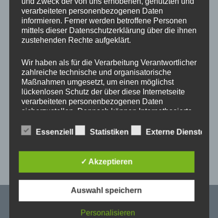
und Zweck der von uns erhobenen, genutzten und
verarbeiteten personenbezogenen Daten
Unternehmen.
informieren. Ferner werden betroffene Personen
mittels dieser Datenschutzerklärung über die ihnen
zustehenden Rechte aufgeklärt.
Wir haben als für die Verarbeitung Verantwortlicher
zahlreiche technische und organisatorische
Maßnahmen umgesetzt, um einen möglichst
lückenlosen Schutz der über diese Internetseite
verarbeiteten personenbezogenen Daten
sicherzustellen. Dennoch können Internetbasierte
Datenübertragungen grundsätzlich
Sicherheitslücken aufweisen, sodass ein absoluter
Essenziell
Statistiken
Externe Dienste
Schutz nicht gewährleistet werden kann. Aus
diesem Grund steht es jeder betroffenen Person
frei, personenbezogene Daten auch auf
✓ Akzeptieren
HARALD SEEBERGER
alternativen Wegen, beispielsweise telefonisch, an
uns zu übermitteln.
Zurück zur Hauptnavigation springen
Auswahl speichern
Begriffsbestimmungen
Personalisieren
Fickert + Winterling Maschinenbau GmbH