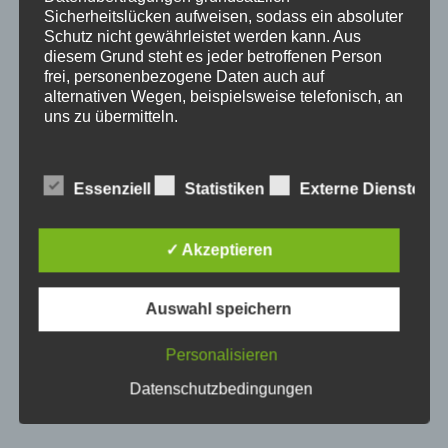
Sicherheitslücken aufweisen, sodass ein absoluter
Schutz nicht gewährleistet werden kann. Aus
diesem Grund steht es jeder betroffenen Person
frei, personenbezogene Daten auch auf
alternativen Wegen, beispielsweise telefonisch, an
uns zu übermitteln.
Begriffsbestimmungen
Essenziell
Statistiken
Externe Dienste
Die Datenschutzerklärung beruht auf den
Begrifflichkeiten, die durch den Europäischen
✓ Akzeptieren
Richtlinien- und Verordnungsgeber beim Erlass
der Datenschutz-Grundverordnung (DS-GVO)
verwendet wurden. Unsere
Auswahl speichern
Datenschutzerklärung soll sowohl für die
Öffentlichkeit als auch für unsere Kunden und
Dreh- und Spanngerät DSG-1
Geschäftspartner einfach lesbar und
Personalisieren
verständlich sein. Um dies zu gewährleisten,
Datenschutzbedingungen
möchten wir vorab die verwendeten
Begrifflichkeiten erläutern.