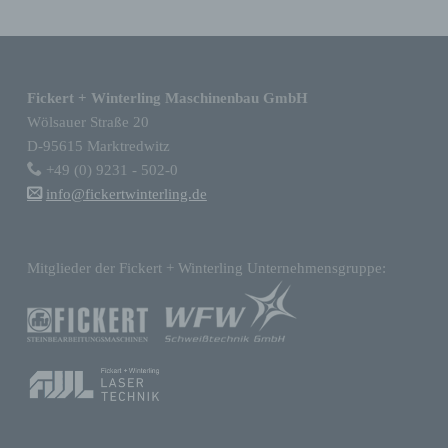
Wir verwenden in dieser Datenschutzerklärung
unter anderem die folgenden Begriffe:
Zurück zur Hauptnavigation springen
Fickert + Winterling Maschinenbau GmbH
Wölsauer Straße 20
a) personenbezogene Daten
D-95615 Marktredwitz
+49 (0) 9231 - 502-0
Personenbezogene Daten sind alle
info@fickertwinterling.de
Informationen, die sich auf eine identifizierte
oder identifizierbare natürliche Person (im
Folgenden „betroffene Person") beziehen.
Als identifizierbar wird eine natürliche
Mitglieder der Fickert + Winterling Unternehmensgruppe:
Person angesehen, die direkt oder indirekt,
insbesondere mittels Zuordnung zu einer
Kennung wie einem Namen, zu einer
Kennnummer, zu Standortdaten, zu einer
Online-Kennung oder zu einem oder
mehreren besonderen Merkmalen, die
Ausdruck der physischen, physiologischen,
genetischen, psychischen, wirtschaftlichen,
kulturellen oder sozialen Identität dieser