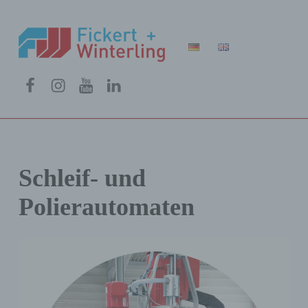
Fickert + Winterling
FICKERT + WINTERLING MASCHINENBAU GMBH
Menüeintrag
Menüeintrag
Menüeintrag
Menüeintrag
Schleif- und
Polierautomaten