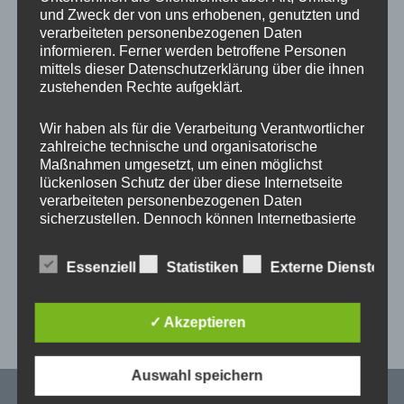
und Zweck der von uns erhobenen, genutzten und
verarbeiteten personenbezogenen Daten
informieren. Ferner werden betroffene Personen
mittels dieser Datenschutzerklärung über die ihnen
zustehenden Rechte aufgeklärt.
Wir haben als für die Verarbeitung Verantwortlicher
zahlreiche technische und organisatorische
Maßnahmen umgesetzt, um einen möglichst
lückenlosen Schutz der über diese Internetseite
verarbeiteten personenbezogenen Daten
sicherzustellen. Dennoch können Internetbasierte
Datenübertragungen grundsätzlich
Sicherheitslücken aufweisen, sodass ein absoluter
Essenziell
Statistiken
Externe Dienste
Schutz nicht gewährleistet werden kann. Aus
diesem Grund steht es jeder betroffenen Person
frei, personenbezogene Daten auch auf
✓ Akzeptieren
alternativen Wegen, beispielsweise telefonisch, an
Schleif- Schleif- und Polierautomat ASP 206 CNC
uns zu übermitteln.
Zurück zur Hauptnavigation springen
Auswahl speichern
Begriffsbestimmungen