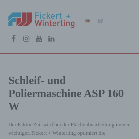
Fickert + Winterling
FICKERT + WINTERLING MASCHINENBAU GMBH
Menüeintrag
Menüeintrag
Menüeintrag
Menüeintrag
Schleif- und
Poliermaschine ASP 160
W
Der Faktor Zeit wird bei der Flächenbearbeitung immer
wichtiger. Fickert + Winterling optimiert die