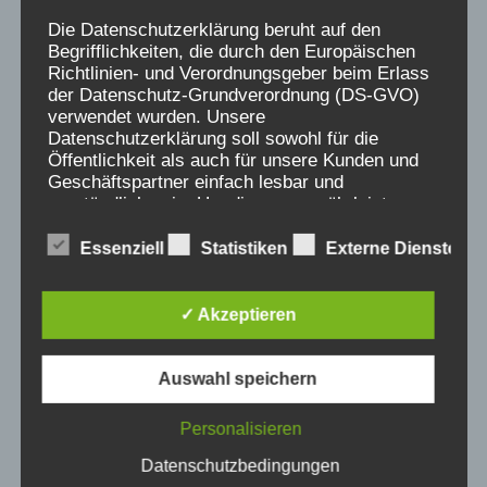
Die Datenschutzerklärung beruht auf den
Begrifflichkeiten, die durch den Europäischen
Richtlinien- und Verordnungsgeber beim Erlass
der Datenschutz-Grundverordnung (DS-GVO)
verwendet wurden. Unsere
Datenschutzerklärung soll sowohl für die
Öffentlichkeit als auch für unsere Kunden und
Geschäftspartner einfach lesbar und
verständlich sein. Um dies zu gewährleisten,
möchten wir vorab die verwendeten
Begrifflichkeiten erläutern.
Essenziell
Statistiken
Externe Dienste
Wir verwenden in dieser Datenschutzerklärung
✓ Akzeptieren
unter anderem die folgenden Begriffe:
Auswahl speichern
a) personenbezogene Daten
Personalisieren
Datenschutzbedingungen
Personenbezogene Daten sind alle