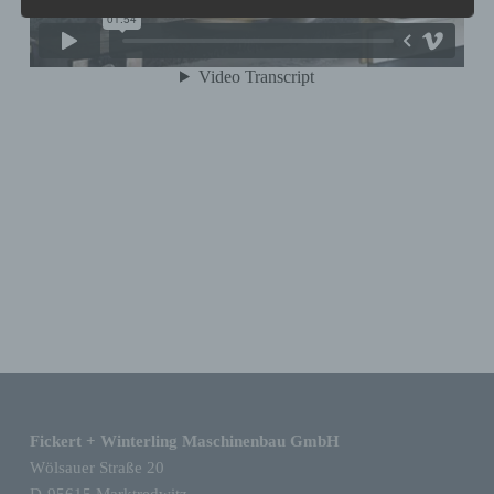
Informationen, die sich auf eine identifizierte
oder identifizierbare natürliche Person (im
Folgenden „betroffene Person") beziehen.
Als identifizierbar wird eine natürliche
Person angesehen, die direkt oder indirekt,
insbesondere mittels Zuordnung zu einer
Kennung wie einem Namen, zu einer
Kennnummer, zu Standortdaten, zu einer
Online-Kennung oder zu einem oder
mehreren besonderen Merkmalen, die
Ausdruck der physischen, physiologischen,
genetischen, psychischen, wirtschaftlichen,
kulturellen oder sozialen Identität dieser
natürlichen Person sind, identifiziert werden
kann.
Zurück zur Hauptnavigation springen
b) betroffene Person
Fickert + Winterling Maschinenbau GmbH
Betroffene Person ist jede identifizierte oder
Wölsauer Straße 20
identifizierbare natürliche Person, deren
D-95615 Marktredwitz