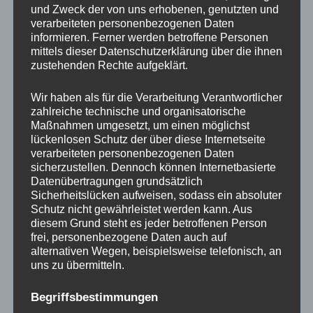
Dreh- und Spanngeräte manuell (DSG-1) oder
und Zweck der von uns erhobenen, genutzten und
verarbeiteten personenbezogenen Daten
motorisch (DSG-5)
informieren. Ferner werden betroffene Personen
mittels dieser Datenschutzerklärung über die ihnen
Tiefenanschlag für Kalibrierarbeiten
zustehenden Rechte aufgeklärt.
Steinabwaschprogramm nach dem Schleifen
(Standadt bei ASPX)
Wir haben als für die Verarbeitung Verantwortlicher
zahlreiche technische und organisatorische
Punktlaser zum Aufnehmen der Steinkontur ohne
Maßnahmen umgesetzt, um einen möglichst
Wasserstrahl
lückenlosen Schutz der über diese Internetseite
verarbeiteten personenbezogenen Daten
Automatische Intervallschmierung
sicherzustellen. Dennoch können Internetbasierte
Datenübertragungen grundsätzlich
Sicherheitslücken aufweisen, sodass ein absoluter
Schutz nicht gewährleistet werden kann. Aus
DOWNLOAD FLYER ASP 160W
diesem Grund steht es jeder betroffenen Person
frei, personenbezogene Daten auch auf
alternativen Wegen, beispielsweise telefonisch, an
uns zu übermitteln.
Begriffsbestimmungen