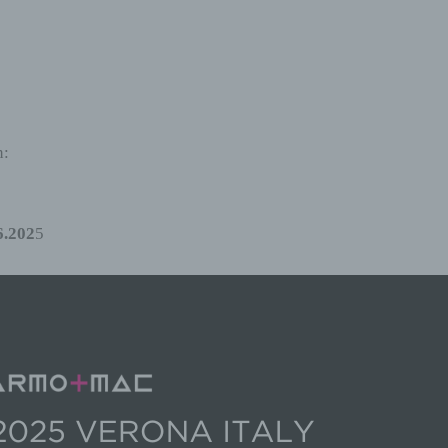
n:
6.202
5