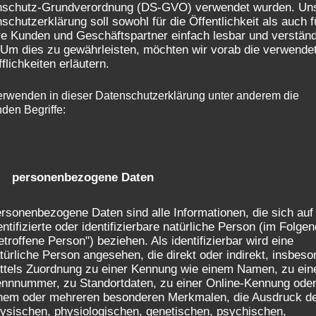
nschutz-Grundverordnung (DS-GVO) verwendet wurden. Un
schutzerklärung soll sowohl für die Öffentlichkeit als auch f
e Kunden und Geschäftspartner einfach lesbar und verständ
Spiegelglanz auf schmalen Kanten
 Um dies zu gewährleisten, möchten wir vorab die verwende
fflichkeiten erläutern.
Kantenschleifautomat KSA 722
erwenden in dieser Datenschutzerklärung unter anderem die
nden Begriffe:
) personenbezogene Daten
rsonenbezogene Daten sind alle Informationen, die sich auf
entifizierte oder identifizierbare natürliche Person (im Folge
etroffene Person") beziehen. Als identifizierbar wird eine
türliche Person angesehen, die direkt oder indirekt, insbes
ttels Zuordnung zu einer Kennung wie einem Namen, zu ein
nnnummer, zu Standortdaten, zu einer Online-Kennung ode
nem oder mehreren besonderen Merkmalen, die Ausdruck d
ysischen, physiologischen, genetischen, psychischen,