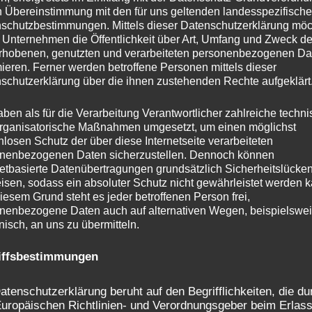
n Übereinstimmung mit den für uns geltenden landesspezifisch
Auf Bewährtes gesetzt
schutzbestimmungen. Mittels dieser Datenschutzerklärung mö
 Unternehmen die Öffentlichkeit über Art, Umfang und Zweck de
rhobenen, genutzten und verarbeiteten personenbezogenen Da
Gelenkarmschleifmaschine vom Typ
mieren. Ferner werden betroffene Personen mittels dieser
GLA-F
schutzerklärung über die ihnen zustehenden Rechte aufgeklärt
aben als für die Verarbeitung Verantwortlicher zahlreiche techn
rganisatorische Maßnahmen umgesetzt, um einen möglichst
nlosen Schutz der über diese Internetseite verarbeiteten
nenbezogenen Daten sicherzustellen. Dennoch können
netbasierte Datenübertragungen grundsätzlich Sicherheitslücke
isen, sodass ein absoluter Schutz nicht gewährleistet werden k
iesem Grund steht es jeder betroffenen Person frei,
nenbezogene Daten auch auf alternativen Wegen, beispielswe
onisch, an uns zu übermitteln.
iffsbestimmungen
atenschutzerklärung beruht auf den Begrifflichkeiten, die du
uropäischen Richtlinien- und Verordnungsgeber beim Erlass