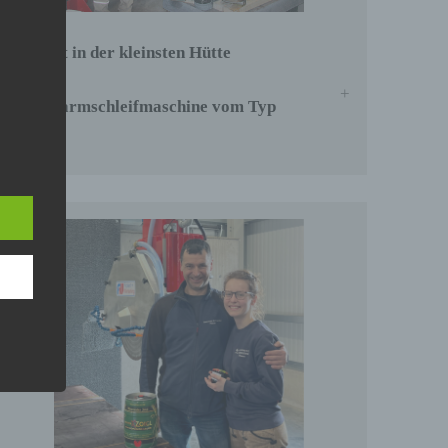
Platz ist in der kleinsten Hütte
Gelenkarmschleifmaschine vom Typ
GLA-F
e
r die
ahren
en,
 die
e
 oder