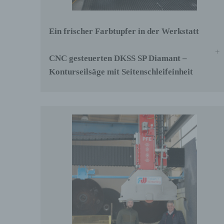
Ve
Ve
Ein frischer Farbtupfer in der Werkstatt
d
CNC gesteuerten DKSS SP Diamant –
Konturseilsäge mit Seitenschleifeinheit
Ei
pe
ei
e)
Pr
pe
pe
pe
zu
wi
In
Or