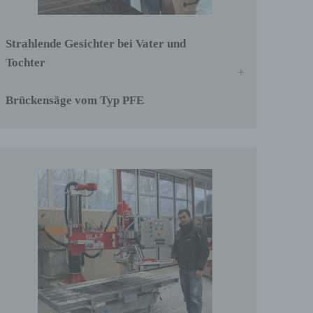
Strahlende Gesichter bei Vater und
Tochter
Brückensäge vom Typ PFE
ter
tung
ehen,
ung,