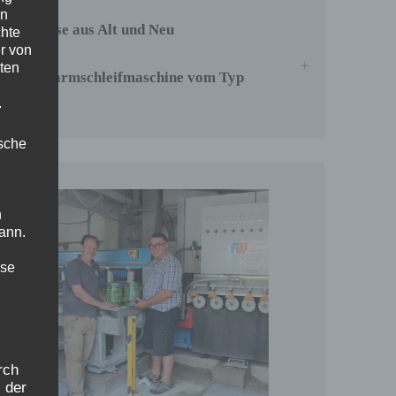
en
Symbiose aus Alt und Neu
chte
r von
ten
Gelenkarmschleifmaschine vom Typ
GLA-F
.
ische
n
ann.
ise
rch
 der