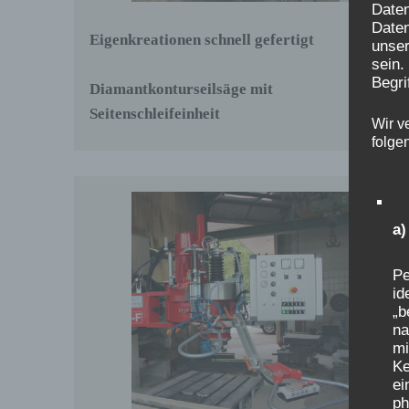
Date
Daten
Eigenkreationen schnell gefertigt
unser
sein.
Begri
Diamantkonturseilsäge mit
Seitenschleifeinheit
Wir v
folge
a
Pe
id
„b
na
mi
Ke
ei
ph