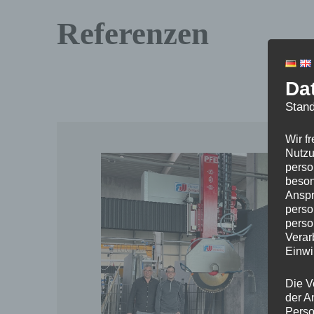
Referenzen
Da
Stand
Wir f
Nutzu
perso
beson
Anspr
perso
perso
Verar
Einwi
Die V
der A
Perso