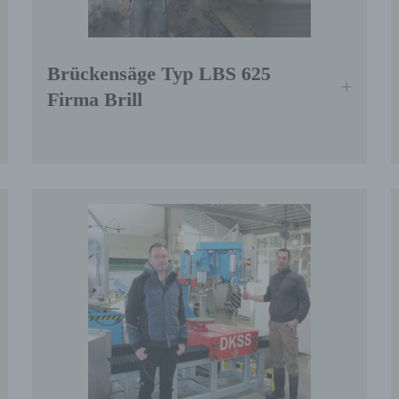
rknüpfung, die Einschränkung, das Löschen oder die
rnichtung.
Brückensäge Typ LBS 625
) Einschränkung der Verarbeitung
Firma Brill
nschränkung der Verarbeitung ist die Markierung gespeicher
rsonenbezogener Daten mit dem Ziel, ihre künftige Verarbei
nzuschränken.
 Profiling
ofiling ist jede Art der automatisierten Verarbeitung
rsonenbezogener Daten, die darin besteht, dass diese
rsonenbezogenen Daten verwendet werden, um bestimmte
rsönliche Aspekte, die sich auf eine natürliche Person bezi
 bewerten, insbesondere, um Aspekte bezüglich Arbeitsleist
rtschaftlicher Lage, Gesundheit, persönlicher Vorlieben,
teressen, Zuverlässigkeit, Verhalten, Aufenthaltsort oder
tswechsel dieser natürlichen Person zu analysieren oder