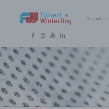
Fickert + Winterling
Unternehme
FICKERT + WINTERLING MASCHINENBAU GMBH
Menüeintrag
Menüeintrag
Menüeintrag
Menüeintrag