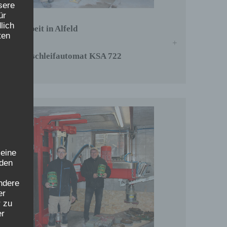
sere
ür
lich
Maßarbeit in Alfeld
ten
Kantenschleifautomat KSA 722
 eine
nden
ondere
er
r zu
er