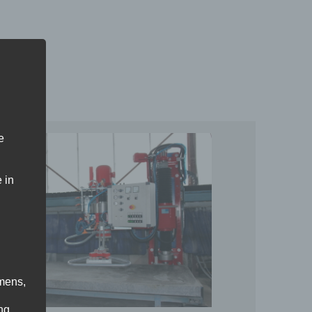
e
 in
mens,
ng