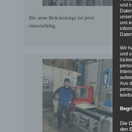
und i
Daten
unser
Die neue Brückensäge ist jetzt
uns e
einsatzfähig
infor
Daten
Wir h
und o
lücke
perso
Inter
aufwe
Aus d
perso
telef
Begr
Die D
den E